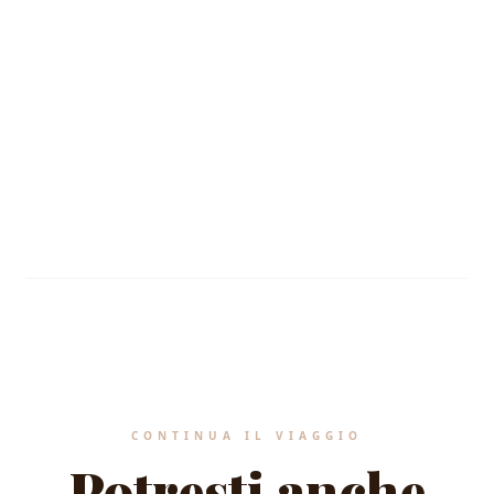
Profilo Nutrizionale
CERTIFIED
Standard values applied.
MEDITERRANEAN HERITAGE STANDARDS
CONTINUA IL VIAGGIO
Potresti anche