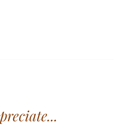
Standard values applied.
RDS
preciate...